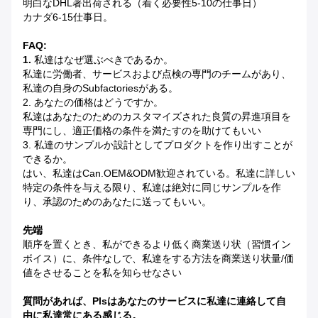
明白なDHL著出荷される（着く必要性5-10の仕事日）
カナダ6-15仕事日。
FAQ:
1.
私達はなぜ選ぶべきであるか。
私達に労働者、サービスおよび点検の専門のチームがあり、
私達の自身のsubfactoriesがある。
2. あなたの価格はどうですか。
私達はあなたのためのカスタマイズされた良質の昇進項目を
専門にし、適正価格の条件を満たすのを助けてもいい
3. 私達のサンプルか設計としてプロダクトを作り出すことが
できるか。
はい、私達はcan.OEM&ODM歓迎されている。私達に詳しい
特定の条件を与える限り、私達は絶対に同じサンプルを作
り、承認のためのあなたに送ってもいい。
先端
順序を置くとき、私ができるより低く商業送り状（習慣イン
ボイス）に、条件なしで、私達をする方法を商業送り状量/価
値をさせることを私を知らせなさい
質問があれば、plsはあなたのサービスに私達に連絡して自
由に私達常にある感じる。