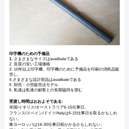
印字機のための予備品
1.
さまざまなサイズはavalibaleである
2. 良質の安い工場価格
3. 10年以上印字機、印字機のために予備品を印刷の消耗品販
売し、
4.さまざまな設計部品はavalibaleである
5. 卸売・小売販売法モデル
6. 私達は私達の顧客との長期協同を望む
受渡し時間はおおよそである:
米国/イギリス/オーストラリア6-15仕事日。
フランス/スペイン/ドイツ/Italyは6-15仕事日を取るかもしれ
ない。
東ヨーロッパは16-30仕事日程かかるかもしれない。