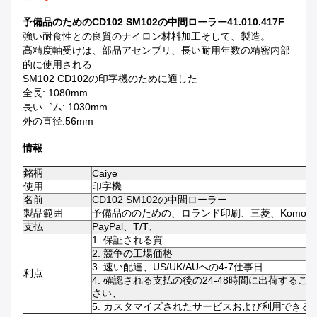
予備品のためのCD102 SM102の中間ローラー41.010.417F
強い耐食性との良質のナイロン材料加工そして、製造。
高精度軸受けは、部品アセンブリ、長い耐用年数の精密内部
的に使用される
SM102 CD102の印字機のために適した
全長: 1080mm
長いゴム: 1030mm
外の直径:56mm
情報
銘柄
Caiye
使用
印字機
名前
CD102 SM102の中間ローラー
製品範囲
予備品ののための、ロランド印刷、三菱、Komori、
支払
PayPal、T/T、
1. 保証される質
2. 競争の工場価格
3. 速い配達、US/UK/AUへの4-7仕事日
利点
4. 確認される支払の後の24-48時間に出荷する
さい、
5. カスタマイズされたサービスおよび利用でき