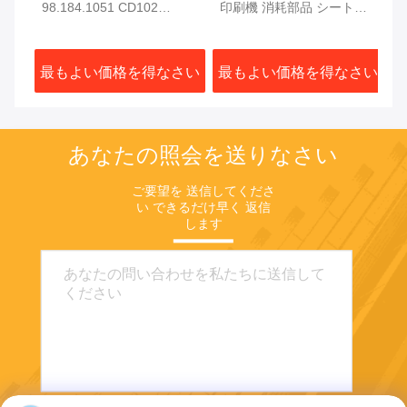
2
98.184.1051 CD102
印刷機 消耗部品 シートス
F7
ア
SM102 印刷機用電磁弁
トップ 66.015.113
S
ア
さい
最もよい価格を得なさい
最もよい価格を得なさい
最
あなたの照会を送りなさい
ご要望を 送信してくださ
い できるだけ早く 返信
します