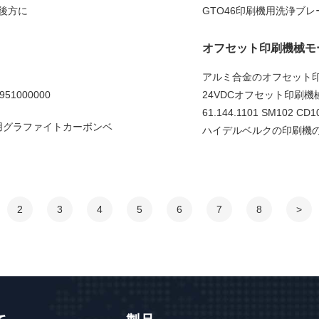
8後方に
GTO46印刷機用洗浄ブレード 5
オフセット印刷機械モ
アルミ合金のオフセット印刷機械モ
51000000
24VDCオフセット印刷機械モ
61.144.1101 SM1
3.80 用グラファイトカーボンベ
ハイデルベルクの印刷機のため
2
3
4
5
6
7
8
>