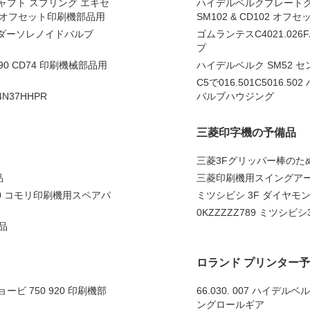
ンプ シャフト スプリング エキセ
ハイデルベルクプレートクランプ部品
4 オフセット印刷機部品用
SM102 & CD102 オフ
ンダーソレノイドバルブ
ゴムランテスC4021.026
プ
.090 CD74 印刷機械部品用
ハイデルベルク SM52 センサ
C5で016.501C501
4N37HHPR
バルブハウジング
三菱印字機の予備品
三菱3Fグリッパー棒のた
品
三菱印刷機用スイングアー
00 コモリ印刷機用スペアパ
ミツシビシ 3F ダイヤモン
0KZZZZZ789 ミツシ
品
ロランド プリンター
ービ 750 920 印刷機部
66.030. 007 ハイ
ングロールギア