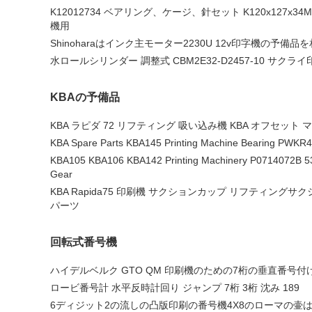
K12012734 ベアリング、ケージ、針セット K120x127x34M
機用
Shinoharaはインク主モーター2230U 12v印字機の予備品
水ロールシリンダー 調整式 CBM2E32-D2457-10 サクラ
KBAの予備品
KBA ラピダ 72 リフティング 吸い込み機 KBA オフセット 
KBA Spare Parts KBA145 Printing Machine Bearing PWKR
KBA105 KBA106 KBA142 Printing Machinery P0714072B 53T
Gear
KBA Rapida75 印刷機 サクションカップ リフティングサク
パーツ
回転式番号機
ハイデルベルク GTO QM 印刷機のための7桁の垂直番号付
ロービ番号計 水平反時計回り ジャンプ 7桁 3桁 沈み 189
6ディジット2の流しの凸版印刷の番号機4X8のローマの壷