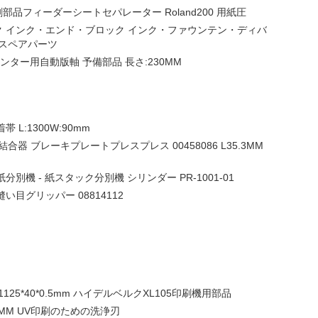
品フィーダーシートセパレーター Roland200 用紙圧
 インク・エンド・ブロック インク・ファウンテン・ディバ
刷用スペアパーツ
ンター用自動版軸 予備部品 長さ:230MM
L:1300W:90mm
E 結合器 ブレーキプレートプレスプレス 00458086 L35.3MM
分別機 - 紙スタック分別機 シリンダー PR-1001-01
目グリッパー 08814112
 1125*40*0.5mm ハイデルベルクXL105印刷機用部品
W:45MM UV印刷のための洗浄刃