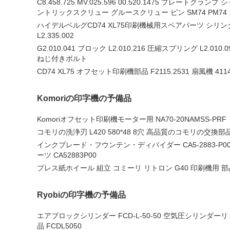
C8.458.725 MV.025.596 00.520.1475 プレートクラ
ントリックスクリュー グルースクリュー ピン SM74 PM7
ハイデルベルグCD74 XL75印刷機械用スペアパーツ シリ
L2.335.002
G2.010.041 ブロック L2.010.216 圧縮スプリング L2.010
ねじ付きボルト
CD74 XL75 オフセット印刷機部品 F2115.2531 扇風機 411
Komoriの印字機の予備品
Komoriオフセット印刷機モーター用 NA70-20NAMSS-PRF
コモリの洗浄刃 L420 580*48 8穴 高品質のコモリの交換部
インクブレード・フウンテン・ディバイダー CA5-2883-P
ーツ CA52883P00
プレス紙ホイール 組立 コミーリ リトロン G40 印刷機用 部
Ryobiの印字機の予備品
エアブロックシリンダー FCD-L-50-50 空気圧シリンダーリョ
品 FCDL5050