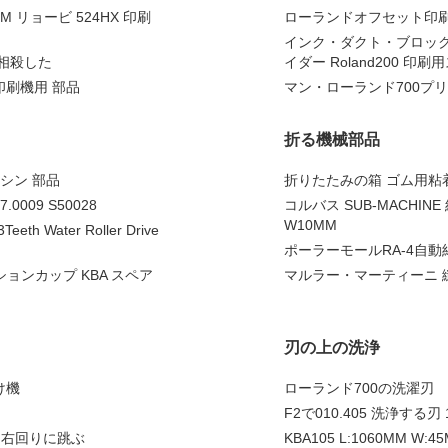
M リョービ 524HX 印刷
ローランドオフセット印刷部
インク・ダクト・ブロック
を相殺した
イダー Roland200 印
イ印刷機用 部品
マン・ローランド700プリ
折る機械部品
マシン 部品
折りたたみの箱 ゴム用粘着帯 
47.0009 S50028
コルバス SUB-MACHIN
W10MM
eeth Water Roller Drive
ポーラーモールRA-4自動紙
ションカップ KBA スペア
マルラー・マーティーニ 縫い
刃の上の洗浄
け機
ローランド700の洗濯刃
F2で010.405 洗浄する刃
は右回りに跳ぶ
KBA105 L:1060MM 