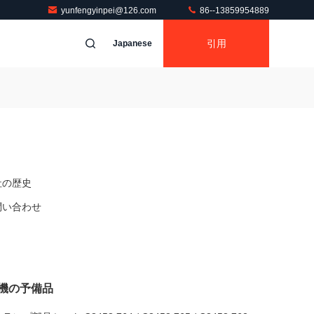
yunfengyinpei@126.com
86--13859954889
引用
Japanese
社の歴史
問い合わせ
機の予備品