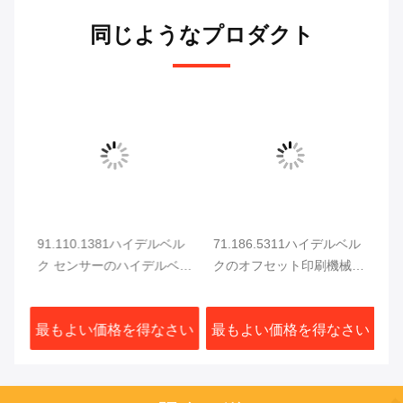
同じようなプロダクト
ッ
91.110.1381ハイデルベル
71.186.5311ハイデルベル
C
ク センサーのハイデルベル
クのオフセット印刷機械モ
予
ク圧力センサー0.2KGの重
ーター取り替え
タ
用
量
さい
最もよい価格を得なさい
最もよい価格を得なさい
最