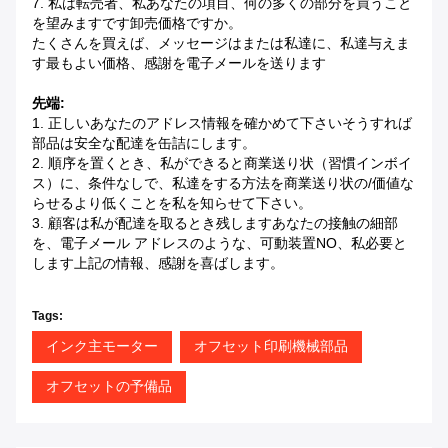
7.
私は転売者、私あなたの項目、何の多くの部分を買うこと
を望みますです卸売価格ですか。
たくさんを買えば、メッセージはまたは私達に、私達与えま
す最もよい価格、感謝を電子メールを送ります
先端:
1.
正しいあなたのアドレス情報を確かめて下さいそうすれば
部品は安全な配達を缶詰にします。
2.
順序を置くとき、私ができると商業送り状（習慣インボイ
ス）に、条件なしで、私達をする方法を商業送り状の/価値な
らせるより低くことを私を知らせて下さい。
3.
顧客は私が配達を取るとき残しますあなたの接触の細部
を、電子メール アドレスのような、可動装置NO、私必要と
します上記の情報、感謝を喜ばします。
Tags:
インク主モーター
オフセット印刷機械部品
オフセットの予備品