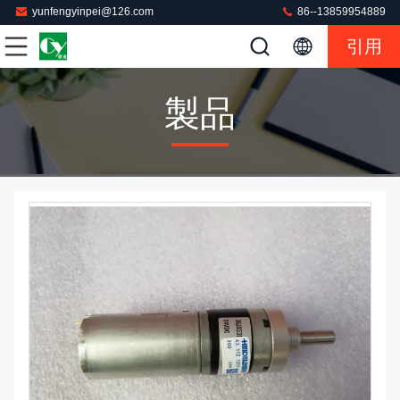
yunfengyinpei@126.com
86--13859954889
引用
製品