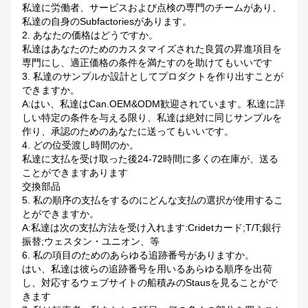
私達に労働者、サービスおよび点検の専門のチームがあり、
私達の自身のsubfactoriesがあります。
2.
あなたの価格はどうですか。
私達はあなたのためのカスタマイズされた良質の昇進項目を
専門にし、適正価格の条件を満たすのを助けてもいいです
3.
私達のサンプルか設計としてプロダクトを作り出すことが
できますか。
A:はい、私達はcan.OEM&ODM歓迎されています。私達に詳
しい特定の条件を与える限り、私達は絶対に同じサンプルを
作り、承認のためのあなたに送ってもいいです。
4.
どの位受渡し時間のか。
私達に支払を受け取った後24-72時間に多くの在庫が、送る
ことができますあります
交換部品
5.
私の順序の支払をするのにどんな支払の選択が使用するこ
とができますか。
A:私達は次の支払方法を受け入れます:cridetカード;T/T;銀行
振替;ウェスタン・ユニオン、等
6.
私の項目のためのあらゆる追跡番号がありますか。
はい、私達は彼らの追跡番号を用いるあらゆる順序を出荷
し、対応するウェブサイトの船積みのstausを見ることがで
きます