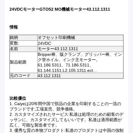
24VDCモーターGTO52 MO機械モーター43.112.1311
情報
銘柄
オフセット印刷機械
変数:
24VDC
名前
モーター43.112.1311
Bripper棒、版クランプ、グリッパー棒、イン
ク管ホイル、インク主モーター。
製品範囲
61.186.5311、71.186.5311、
61.144.1151.L2.105.1311.ect…
元のコード
43.112.1311
比較優位
1.
Caiyeは20年間中国で部品の企業を印刷することの一流の
ブランドです;工場直売、競争価格。
2.
カスタマイズされたサービス:私達は処理のための顧客のデ
ッサンに、カスタマイズしてもいいです。私達は適用範囲が
広く、可能な製造者です。
3.
優秀な質の本物プロダクト:私達のプロダクトは中国の強制