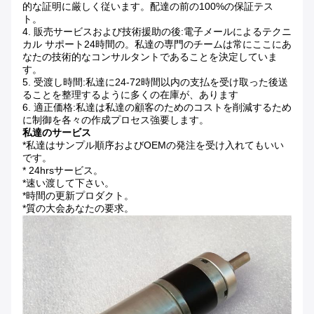
的な証明に厳しく従います。配達の前の100%の保証テス
ト。
4.
販売サービスおよび技術援助の後:電子メールによるテクニ
カル サポート24時間の。私達の専門のチームは常にここにあ
なたの技術的なコンサルタントであることを決定していま
す。
5.
受渡し時間:私達に24-72時間以内の支払を受け取った後送
ることを整理するように多くの在庫が、あります
6.
適正価格:私達は私達の顧客のためのコストを削減するため
に制御を各々の作成プロセス強要します。
私達のサービス
*私達はサンプル順序およびOEMの発注を受け入れてもいい
です。
* 24hrsサービス。
*速い渡して下さい。
*時間の更新プロダクト。
*質の大会あなたの要求。