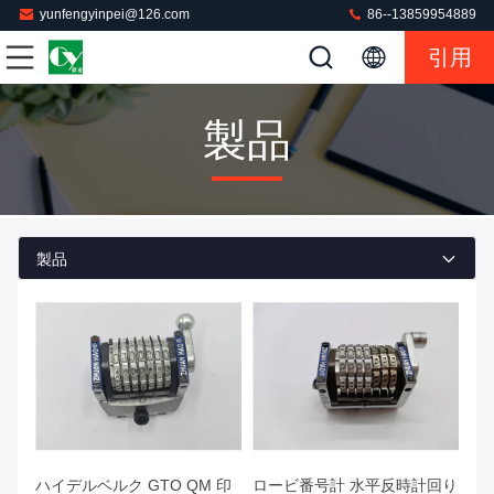
yunfengyinpei@126.com
86--13859954889
引用
製品
製品
ハイデルベルク GTO QM 印
ロービ番号計 水平反時計回り