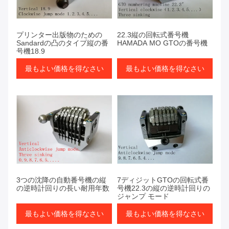
プリンター出版物のための
22.3縦の回転式番号機
Sandardの凸のタイプ縦の番
HAMADA MO GTOの番号機
号機18.9
最もよい価格を得なさい
最もよい価格を得なさい
3つの沈降の自動番号機の縦
7ディジットGTOの回転式番
の逆時計回りの長い耐用年数
号機22.3の縦の逆時計回りの
ジャンプ モード
最もよい価格を得なさい
最もよい価格を得なさい