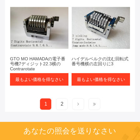
GTO MO HAMADAの電子番
ハイデルベルクの沈む回転式
号機7ディジット22.3横の
番号機横の左回りに3
Contrarotate
最もよい価格を得なさい
最もよい価格を得なさい
1
2
あなたの照会を送りなさい