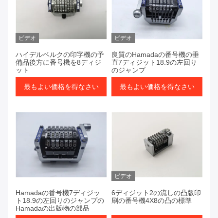
ビデオ
ビデオ
ハイデルベルクの印字機の予
良質のHamadaの番号機の垂
備品後方に番号機を8ディジ
直7ディジット18.9の左回り
ット
のジャンプ
最もよい価格を得なさい
最もよい価格を得なさい
ビデオ
Hamadaの番号機7ディジッ
6ディジット2の流しの凸版印
ト18.9の左回りのジャンプの
刷の番号機4X8の凸の標準
Hamadaの出版物の部品