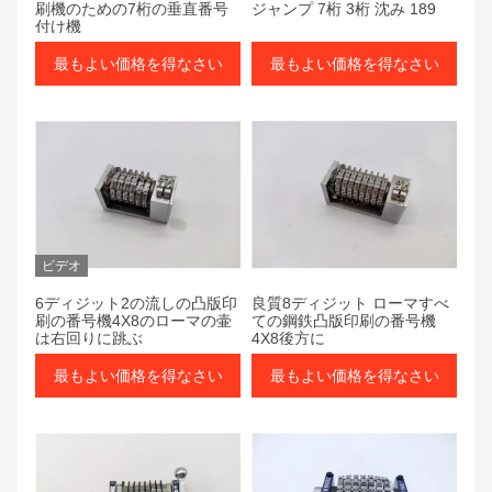
刷機のための7桁の垂直番号
ジャンプ 7桁 3桁 沈み 189
付け機
最もよい価格を得なさい
最もよい価格を得なさい
ビデオ
6ディジット2の流しの凸版印
良質8ディジット ローマすべ
刷の番号機4X8のローマの壷
ての鋼鉄凸版印刷の番号機
は右回りに跳ぶ
4X8後方に
最もよい価格を得なさい
最もよい価格を得なさい