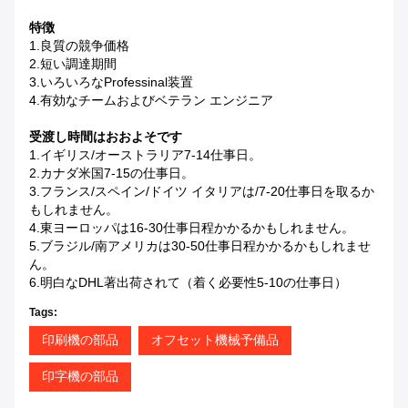
特徴
1.良質の競争価格
2.短い調達期間
3.いろいろなprofessinal装置
4.有効なチームおよびベテラン エンジニア
受渡し時間はおおよそです
1.イギリス/オーストラリア7-14仕事日。
2.カナダ米国7-15の仕事日。
3.フランス/スペイン/ドイツ イタリアは/7-20仕事日を取るか
もしれません。
4.東ヨーロッパは16-30仕事日程かかるかもしれません。
5.ブラジル/南アメリカは30-50仕事日程かかるかもしれませ
ん。
6.明白なDHL著出荷されて（着く必要性5-10の仕事日）
Tags:
印刷機の部品
オフセット機械予備品
印字機の部品