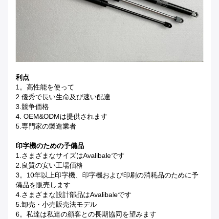
利点
1。高性能を使って
2.優秀で長い生命及び速い配達
3.競争価格
4. OEM&ODMは提供されます
5.専門家の製造業者
印字機のための予備品
1.さまざまなサイズはavalibaleです
2.良質の安い工場価格
3。10年以上印字機、印字機および印刷の消耗品のために予
備品を販売します
4.さまざまな設計部品はavalibaleです
5.卸売・小売販売法モデル
6。私達は私達の顧客との長期協同を望みます