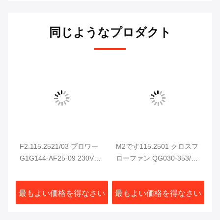
同じようなプロダクト
ツ
F2.115.2521/03 ブロワー
M2です115.2501 クロスフ
ハ
ン
G1G144-AF25-09 230VAC
ローファン QG030-353/14
CD
94W CD102 SM102 CD74
ハイデルベルク印刷機用の
ャ
SM74 XL75 印刷機用
電気キャビネット冷却扇
部
さい
最もよい価格を得なさい
最もよい価格を得なさい
最