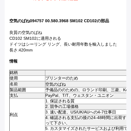
空気のばね094757 00.580.3968 SM102 CD102の部品
良質の空気のばね
CD102 SM102に適用される
ドイツはシーリング リング、長い耐用年数を輸入しました
長さ:420mm
情報
銘柄
使用
プリンターのため
名前
空気のばね
製品範囲
予備品ののための、ロランド印刷、三菱、Komor
支払
PayPal、T/T、ウェスタン・ユニオン
1.
保証される質
2.
競争の工場価格
3.
速い配達、US/UK/AUへの4-7仕事日
利点
4.
確認される支払の後の24-48時間に出荷す
って下さい、
5.
カスタマイズされたサービスおよび利用で