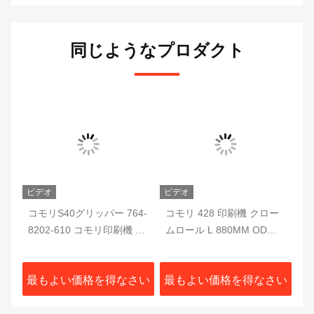
同じようなプロダクト
ビデオ
ビデオ
ビ
機
コモリS40グリッパー 764-
コモリ 428 印刷機 クロー
コ
気
8202-610 コモリ印刷機 部
ムロール L 880MM OD
G
品
68MM コモリ オフセット
刷
印刷機用 部品
さい
最もよい価格を得なさい
最もよい価格を得なさい
最