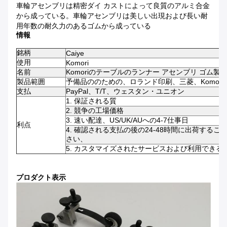
車輪アセンブリは精密ダイ カストによって良質のアルミ合金
から成っている。車輪アセンブリは美しい出現および長い耐
用年数の耐久力のあるゴムから成っている
情報
銘柄
Caiye
使用
Komori
名前
Komoriのテーブルのランナー アセンブリ ゴム製
製品範囲
予備品ののための、ロランド印刷、三菱、Komori、K
支払
PayPal、T/T、ウェスタン・ユニオン
1. 保証される質
2. 競争の工場価格
3. 速い配達、US/UK/AUへの4-7仕事日
利点
4. 確認される支払の後の24-48時間に出荷する
さい、
5. カスタマイズされたサービスおよび利用でき
プロダクト表示