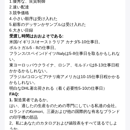
1.優秀な、良質制御
2.速い配達
3.競争価格
4.小さい順序は受け入れた
5.顧客のデッサンかサンプルは受け入れた
6.大きい目録
受渡し時間はおおよそである:
米国/イギリス/オーストラリア
カナダ
5-10仕事日。
ポルトガル
5 - 8の仕事日。
フランス/スペイン/ドイツ/Italyは5-8仕事日を取るかもしれな
い。
東ヨーロッパ
ウクライナ、ロシア、モルドバは
8-13仕事日程
かかるかもしれない。
ブラジル/
コロンビア/チリ
南アメリカは10-15仕事日程かかる
かもしれない。
明白なDHL著出荷される（着く必要性5-10の仕事日）
FAQ:
1.
製造業者であるか。
はい、適したの生産をのための専門にしている私達の会社。
ロランドのkomori。三菱および他の国際的な有名なブランド
の印字機の部品
2。私にあなたのカタログおよび値段表をすべて送るでしよ
うか。