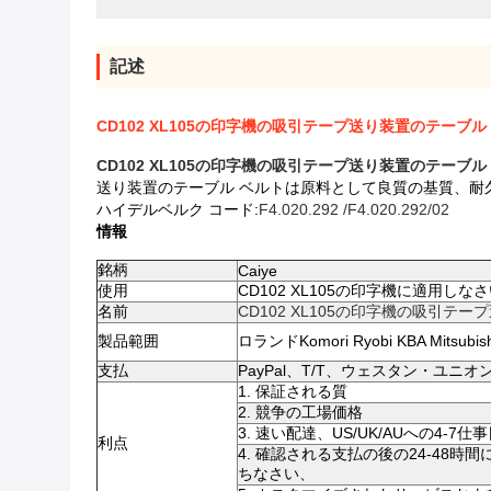
記述
CD102 XL105の印字機の吸引テープ送り装置のテーブル ベルト
CD102 XL105の印字機の吸引テープ送り装置のテーブル ベルト
送り装置のテーブル ベルトは原料として良質の基質、耐
ハイデルベルク コード:
F4.020.292 /F4.020.292/02
情報
銘柄
Caiye
使用
CD102 XL105の印字機に適用しな
名前
CD102 XL105の印字機の吸引テ
製品範囲
ロランドKomori Ryobi KBA Mits
支払
PayPal、T/T、ウェスタン・ユニオ
1. 保証される質
2. 競争の工場価格
3. 速い配達、US/UK/AUへの4-7仕
利点
4. 確認される支払の後の24-48
ちなさい、