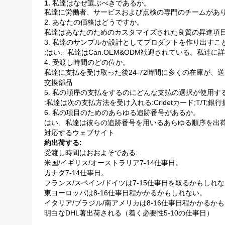
1.
私達はなぜ選ぶべきであるか。
私達に労働者、サービスおよび点検の専門のチームがあり、私達
2. あなたの価格はどうですか。
私達はあなたのためのカスタマイズされた良質の昇進項
3. 私達のサンプルか設計としてプロダクトを作り出すこ
:はい、私達はcan.OEM&ODM歓迎されている。私
4. 受渡し時間のどの位か。
私達に支払を受け取った後24-72時間に多くの在庫が、
交換部品
5. 私の順序の支払をするのにどんな支払の選択が使用す
:私達は次の支払方法を受け入れる:cridetカード;T/T;
6. 私の項目のためのあらゆる追跡番号があるか。
はい、私達は彼らの追跡番号を用いるあらゆる順序を出荷し
対応するウェブサイト
約出荷する:
受渡し時間はおおよそである:
米国/イギリス/オーストラリア7-14仕事日。
カナダ7-14仕事日。
フランス/スペイン/ドイツは7-15仕事日を取るかもしれ
東ヨーロッパは8-16仕事日程かかるかもしれない。
イタリア/ブラジル/南アメリカは8-16仕事日程かかるか
明白なDHL著出荷される（着く必要性5-10の仕事日）