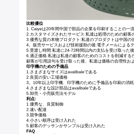
比較優位
1. Caiyeは20年間中国で部品の企業を印刷することの
2.カスタマイズされたサービス:私達は処理のための顧
3.優秀な質の本物プロダクト:私達のプロダクトは中国の
4。販売サービスおよび技術援助の後:電子メールによる
5.受渡し時間:私達に24-72時間以内の支払を受け取っ
6.適正価格:私達は私達の顧客のためのコストを削減す
顧客が引用語句を受け取った後、私達は価格の合理性お
印字機のための予備品
1.さまざまなサイズはavalibaleである
2.良質の安い工場価格
3。10年以上印字機、印字機のために予備品を印刷の消
4.さまざまな設計部品はavalibaleである
5.卸売・小売販売法モデル
利点:
1.優秀な、良質制御
2.速い配達
3.競争価格
4.小さい順序は受け入れた
5.顧客のデッサンかサンプルは受け入れた
FAQ