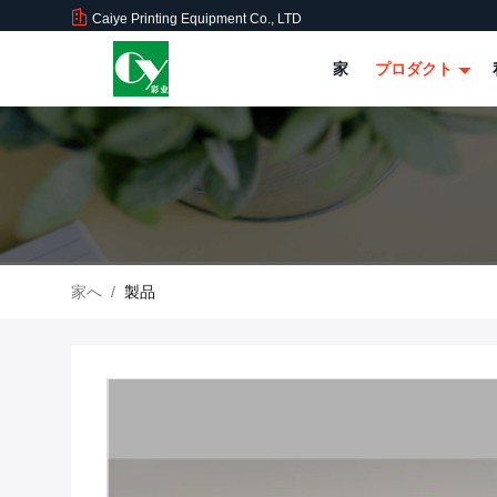
Caiye Printing Equipment Co., LTD
家
プロダクト
家へ
/
製品