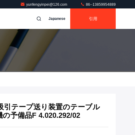
yunfengyinpei@126.com
86--13859954889
引用
Japanese
字機の吸引テープ送り装置のテーブル
予備品F 4.020.292/02