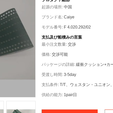
起源の場所:
中国
ブランド名:
Caiye
モデル番号:
F 4.020.292/02
支払及び船積みの言葉
最小注文数量:
交渉
価格:
交渉可能
パッケージの詳細:
緩衝クッション+カ
受渡し時間:
3-5day
支払条件:
T/T、ウェスタン・ユニオン、P
供給の能力:
1pair日