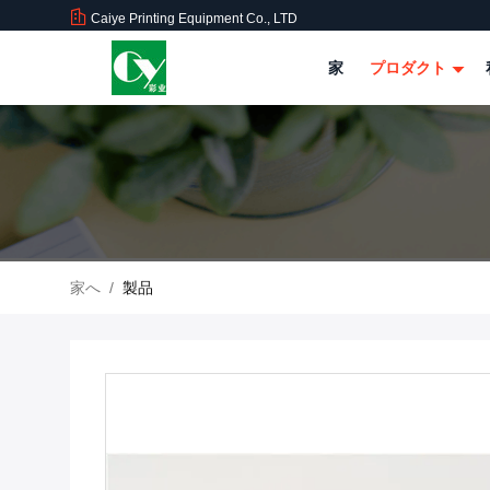
Caiye Printing Equipment Co., LTD
家
プロダクト
家へ
/
製品