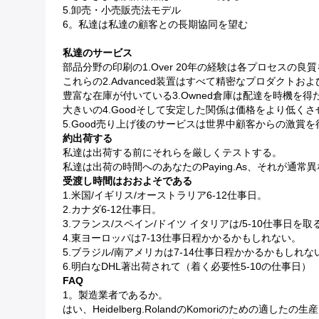
5.卸売・小売販売法モデル
6。私達は私達の顧客との長期協同を望む
私達のサービス
部品分野の印刷の1.Over 20年の経験は各プロセスの良
これらの2.Advanced装置はすべて精密なプロダクト
豊富な在庫が付いている3.Owned倉庫は配達を時機を得
大きいの4.Goodそして安定した関係は価格をより低くさ
5.Good売り上げ後のサービスは世界中顧客からの激賞を
約出荷する
私達は出荷する前にそれらを厳しくテストする。
私達は出荷の時間へのあなたのpaying.as、それが通
受渡し時間はおおよそである
1.米国/イギリス/オーストラリア6-12仕事日。
2.カナダ6-12仕事日。
3.フランス/スペイン/ドイツ イタリアは/5-10仕事日を
4.東ヨーロッパは7-13仕事日程かかるかもしれない。
5.ブラジル/南アメリカは7-14仕事日程かかるかもしれな
6.明白なDHL著出荷されて（着く必要性5-10の仕事日）
FAQ
1。製造業者であるか。
はい、Heidelberg.Rolandのkomoriのため