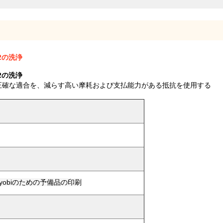
52の洗浄
52の洗浄
正確な適合を、減らす高い摩耗および支払能力がある抵抗を使用する
 Ryobiのための予備品の印刷