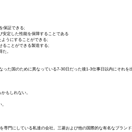
質を保証できる;
および安定した性能を保障することである
たようにすることができる;
せることができる製造する;
得た。
常異なった国のために異なっている7-30日だった後1-3仕事日以内にそれを
取るかもしれない。
い。
の適したの生産を専門にしている私達の会社。三菱および他の国際的な有名なブラ