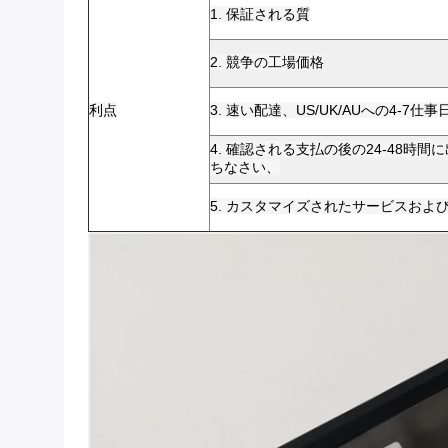
1. 保証される質
2. 競争の工場価格
利点
3. 速い配達、US/UK/AUへの4-7仕事
4. 確認される支払の後の24-48
ちなさい、
5. カスタマイズされたサービスお