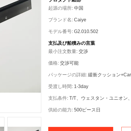
起源の場所:
中国
ブランド名:
Caiye
モデル番号:
G2.010.502
支払及び船積みの言葉
最小注文数量:
交渉
価格:
交渉可能
パッケージの詳細:
緩衝クッション+Cart
受渡し時間:
1-3day
支払条件:
T/T、ウェスタン・ユニオン、P
供給の能力:
500ピース日