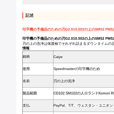
記述
印字機の予備品のための刃G2.010.502の上のSM52 PM
印字機の予備品のための刃G2.010.502の上のSM52 PM
刃の上の洗浄は保護袖でそれぞれ詰まるダウンタイムの
情報
銘柄
Caiye
使用
Speedmasterの
印字機
のため
名前
刃の上の洗浄
製品範囲
CD102 SM102の人ロランドKomori
支払
PayPal、T/T、ウェスタン・ユニオン