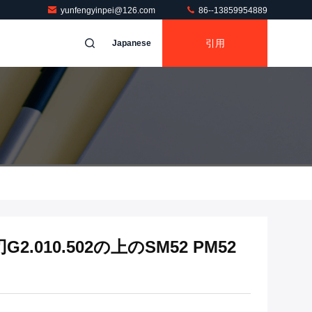
yunfengyinpei@126.com
86--13859954889
引用
Japanese
010.502の上のSM52 PM52