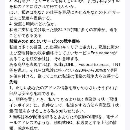
3.
私は各戸ごとサービスを得てもいいか。または私はタイル
を私のドアに渡されて得てもいいか。
はい、私達はあなたの仕事を容易にさせるあなたのドア サー
ビスに配達を提供する。
4. 受渡し時間のどの位か。
私達に支払を受け取った後24-72時間に多くの在庫が、送る
ことができるある
船積みのため:よいサービスの競争価格
私達は多くの普及した出荷のキャリアに協力し、私達に海お
よび空輸貨物の競争価格そしてよいサービスensurementが
あることを航空会社は、それ意味する;
ある商品を表現すれば、私達はDHL、Federal Express、TNT
等を選ぶ、それらは私達に持っている20%から30%まで割引
を値を付ける、従ってこれは私達の価格の競争力を改善する
先端
1。正しいあなたのアドレス情報を確かめなさいそうすれば
部品は安全な配達できる。
2。順序を置くとき、私ができるより低く商業送り状（習慣
インボイス）に、条件なしで、私達をする方法を商業送り状
量/価値をさせることを私を知らせなさい。
3.顧客は私が配達を取るときあなたの接触の細部を、電子メ
ールアドレスのような、移動式NO、私必要とする上記の情
報、感謝を残す。