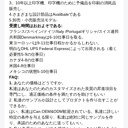
3。10年以上印字機、印字機のために予備品を印刷の消耗品
販売し、
4.さまざまな設計部品はavalibaleである
5.卸売・小売販売法モデル
受渡し時間はおおよそである:
フランス/スペイン/ドイツ/Italy /Portugal
ギリシャ/スイス連邦
共和国Denmarkmayは
6-10仕事日を取る。
東ヨーロッパは9-11仕事日程かかるかもしれない。
明白なDHL UPS Federal Expressによって出荷される（着く
必要性5-9の仕事日）
カナダ4-8の仕事日
米国4
-8仕事日
メキシコの状態5
-10仕事日
FAQ:
1.
あなたの価格はどうですか。
私達はあなたのためのカスタマイズされた良質の昇進項目を
専門にし、適正価格の条件を満たすのを助けてもいい
2. 私達のサンプルか設計としてプロダクトを作り出すことが
できるか。
はい、私達はcan.OEM&ODM歓迎されている。私達に詳しい
特定の条件を与える限り、私達は絶対に同じサンプルを作
り、承認のためのあなたに送ってもいい。