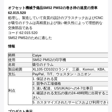
オフセット機械予備品SM52 PM52の巻き枠の速度の滑車
62.015.520
処理し、製造していて良質の設計のプラスチックおよびCNC
が吸引のドラムは高精度および強い耐久性によって理想的な
交換部品である
コード:62.015.520
SM52 PM52のために適した
情報
銘柄
Caiye
使用
SM52 PM52の印字機
名前
吸引のドラム
製品範囲
XL105 CD102ロランド、三菱、Komori、KBA、
支払
PayPal、T/T、ウェスタン・ユニオン
1. 保証される質
2. 競争の工場価格
3. 速い配達、US/UK/AUへの4-7仕事日
利点
4. 確認される支払の後の24-48時間に出荷する
さい、
5. カスタマイズされたサービスおよび利用でき
プロダクト表示