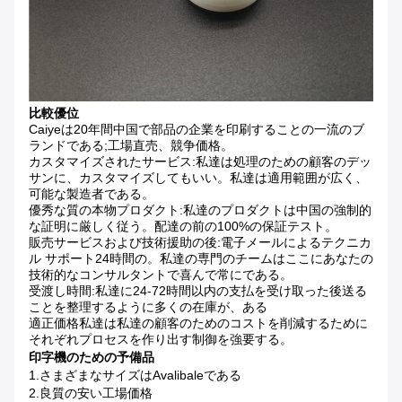
比較優位
Caiyeは20年間中国で部品の企業を印刷することの一流のブ
ランドである;工場直売、競争価格。
カスタマイズされたサービス:私達は処理のための顧客のデッ
サンに、カスタマイズしてもいい。私達は適用範囲が広く、
可能な製造者である。
優秀な質の本物プロダクト:私達のプロダクトは中国の強制的
な証明に厳しく従う。配達の前の100%の保証テスト。
販売サービスおよび技術援助の後:電子メールによるテクニカ
ル サポート24時間の。私達の専門のチームはここにあなたの
技術的なコンサルタントで喜んで常にである。
受渡し時間:私達に24-72時間以内の支払を受け取った後送る
ことを整理するように多くの在庫が、ある
適正価格私達は私達の顧客のためのコストを削減するために
それぞれプロセスを作り出す制御を強要する。
印字機のための予備品
1.さまざまなサイズはavalibaleである
2.良質の安い工場価格