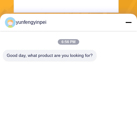
yunfengyinpei
送りなさい
6:56 PM
Good day, what product are you looking for?
Caiye Printing Equipment Co., LTD
yunfengyinpei@126.com
86--13859954889
部屋101、155無し、Dongpu
Yiliの思明区、シアムン、福
建省の地域、中国