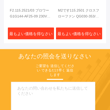
ツ
F2.115.2521/03 ブロワー
M2です115.2501 クロスフ
ハ
ン
G1G144-AF25-09 230VAC
ローファン QG030-353/14
CD
94W CD102 SM102 CD74
ハイデルベルク印刷機用の
ャ
SM74 XL75 印刷機用
電気キャビネット冷却扇
部
さい
最もよい価格を得なさい
最もよい価格を得なさい
最
あなたの照会を送りなさい
ご要望を 送信してくださ
い できるだけ早く 返信
します