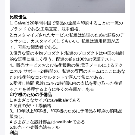
比較優位
1. Caiyeは20年間中国で部品の企業を印刷することの一流の
ブランドである;工場直売、競争価格。
2.カスタマイズされたサービス:私達は処理のための顧客のデ
ッサンに、カスタマイズしてもいい。私達は適用範囲が広
く、可能な製造者である。
3.優秀な質の本物プロダクト:私達のプロダクトは中国の強制
的な証明に厳しく従う。配達の前の100%の保証テスト。
4。販売サービスおよび技術援助の後:電子メールによるテク
ニカル サポート24時間の。私達の専門のチームはここにあな
たの技術的なコンサルタントで喜んで常にである。
5.受渡し時間:私達に24-72時間以内の支払を受け取った後送
ることを整理するように多くの在庫が、ある
印字機のための予備品
1.さまざまなサイズはavalibaleである
2.良質の安い工場価格
3。10年以上印字機、印字機のために予備品を印刷の消耗品
販売し、
4.さまざまな設計部品はavalibaleである
5.卸売・小売販売法モデル
利点