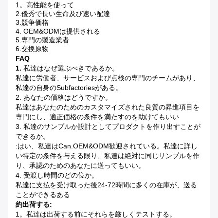
1。高性能を使って
2.優秀で長い生命及び速い配達
3.競争価格
4. OEM&ODMは提供される
5.専門の製造業者
6.交換原物
FAQ
1.
私達はなぜ選ぶべきであるか。
私達に労働者、サービスおよび点検の専門のチームがあり、
私達の自身のsubfactoriesがある。
2. あなたの価格はどうですか。
私達はあなたのためのカスタマイズされた良質の昇進項目を
専門にし、適正価格の条件を満たすのを助けてもいい
3. 私達のサンプルか設計としてプロダクトを作り出すことが
できるか。
:はい、私達はcan.OEM&ODM歓迎されている。私達に詳し
い特定の条件を与える限り、私達は絶対に同じサンプルを作
り、承認のためのあなたに送ってもいい。
4. 受渡し時間のどの位か。
私達に支払を受け取った後24-72時間に多くの在庫が、送る
ことができるある
約出荷する:
1。私達は出荷する前にそれらを厳しくテストする。