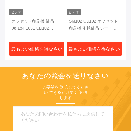
ビデオ
ビデオ
ル
オフセット印刷機 部品
SM102 CD102 オフセット
00
2
98.184.1051 CD102
印刷機 消耗部品 シートス
F7
ア
SM102 印刷機用電磁弁
トップ 66.015.113
S
ア
さい
最もよい価格を得なさい
最もよい価格を得なさい
最
あなたの照会を送りなさい
ご要望を 送信してくださ
い できるだけ早く 返信
します