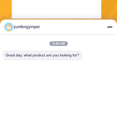
yunfengyinpei
送りなさい
5:38 AM
Good day, what product are you looking for?
Caiye Printing Equipment Co., LTD
yunfengyinpei@126.com
86--13859954889
部屋101、155無し、Dongpu
Yiliの思明区、シアムン、福
建省の地域、中国