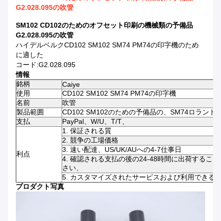
G2.028.095の吹管
SM102 CD102のためのオフセット印刷の機械類の予備品
G2.028.095の吹管
ハイデルベルクCD102 SM102 SM74 PM74の印字機のため
に適した
コード:G2.028.095
情報
銘柄
Caiye
使用
CD102 SM102 SM74 PM74の印字機
名前
吹管
製品範囲
CD102 SM102のための予備品の、SM74ロランド印刷
支払
PayPal、W/U、T/T、
1. 保証される質
2. 競争の工場価格
3. 速い配達、US/UK/AUへの4-7仕事日
利点
4. 確認される支払の後の24-48時間に出荷する
さい、
5. カスタマイズされたサービスおよび利用できる
プロダクト写真