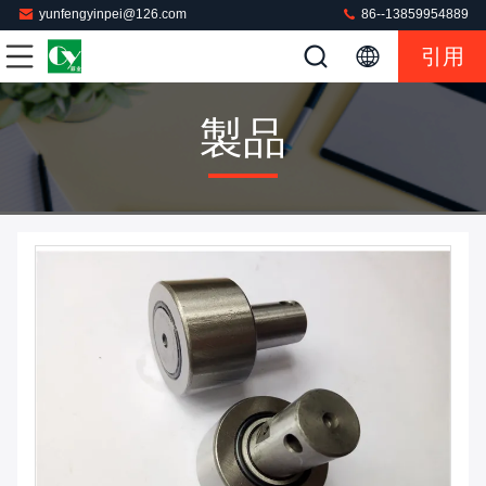
yunfengyinpei@126.com
86--13859954889
引用
製品