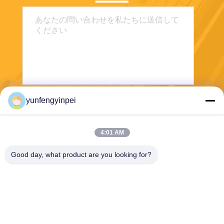
yunfengyinpei
送りなさい
4:01 AM
Good day, what product are you looking for?
Caiye Printing Equipment Co., LTD
yunfengyinpei@126.com
86--13859954889