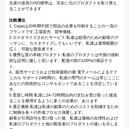
生産の道具のISO標準は、完全に元のプロダクトを取り替え
ることができます
比較優位
1. Caiyeは20年間中国で部品の企業を印刷することの一流の
ブランドです;工場直売、競争価格。
2.カスタマイズされたサービス:私達は処理のための顧客のデ
ッサンに、カスタマイズしてもいいです。私達は適用範囲が
広く、可能な製造者です。
3.優秀な質の本物プロダクト:私達のプロダクトは中国の強制
的な証明に厳しく従います。配達の前の100%の保証テス
ト。
4。販売サービスおよび技術援助の後:電子メールによるテク
ニカル サポート24時間の。私達の専門のチームは常にここに
あなたの技術的なコンサルタントであることを決定していま
す。
5.受渡し時間:私達に24-72時間以内の支払を受け取った後送
ることを整理するように多くの在庫が、あります
6.適正価格:私達は私達の顧客のためのコストを削減するため
に制御を各々の作成プロセス強要します。
顧客が引用語句を受け取った後、私達は価格の合理性および
私達のプロダクトと他の製造者のプロダクトの違いを示しま