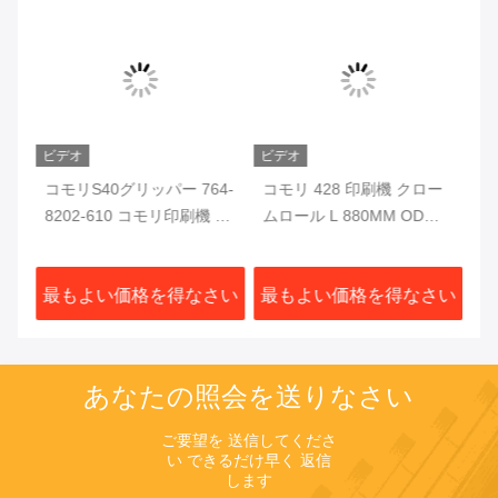
ビデオ
ビデオ
ビ
機
コモリS40グリッパー 764-
コモリ 428 印刷機 クロー
コ
気
8202-610 コモリ印刷機 部
ムロール L 880MM OD
G
品
68MM コモリ オフセット
刷
印刷機用 部品
さい
最もよい価格を得なさい
最もよい価格を得なさい
最
あなたの照会を送りなさい
ご要望を 送信してくださ
い できるだけ早く 返信
します