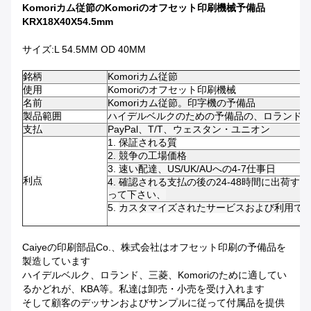
Komoriカム従節のKomoriのオフセット印刷機械予備品
KRX18X40X54.5mm
サイズ:L 54.5MM OD 40MM
銘柄
Komoriカム従節
使用
Komoriのオフセット印刷機械
名前
Komoriカム従節。印字機の予備品
製品範囲
ハイデルベルクのための予備品の、ロランド印刷、
支払
PayPal、T/T、ウェスタン・ユニオン
1.
保証される質
2.
競争の工場価格
3.
速い配達、US/UK/AUへの4-7仕事日
利点
4.
確認される支払の後の24-48時間に出荷す
って下さい、
5.
カスタマイズされたサービスおよび利用で
Caiyeの印刷部品Co.、株式会社はオフセット印刷の予備品を
製造しています
ハイデルベルク、ロランド、三菱、Komoriのために適してい
るかどれが、KBA等。私達は卸売・小売を受け入れます
そして顧客のデッサンおよびサンプルに従って付属品を提供