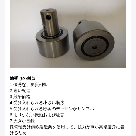
軸受けの利点
1.優秀な、良質制御
2.速い配達
3.競争価格
4.受け入れられる小さい順序
5.受け入れられる顧客のデッサンかサンプル
6.より少ない振動および騒音
7.大きい目録
良質軸受け鋼鉄製造業を使用して、抗力が高い高精度身に着
けるため