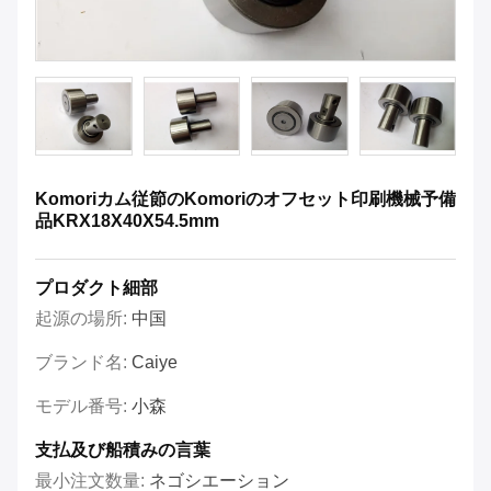
Komoriカム従節のKomoriのオフセット印刷機械予備
品KRX18X40X54.5mm
プロダクト細部
起源の場所:
中国
ブランド名:
Caiye
モデル番号:
小森
支払及び船積みの言葉
最小注文数量:
ネゴシエーション