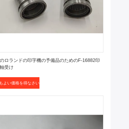
最もよい価格を得なさい
のロランドの印字機の予備品のためのF-16882印
軸受け
もよい価格を得なさい