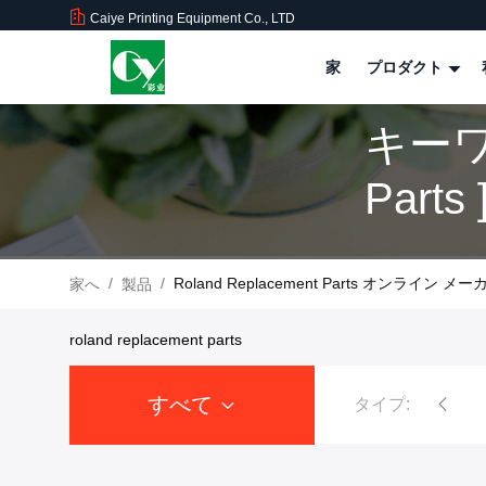
Caiye Printing Equipment Co., LTD
家
プロダクト
キーワー
Part
/
/
Roland Replacement Parts オンライン メー
家へ
製品
roland replacement parts
すべて
タイプ:
機の予備品
Ryobiの印字機の予備品
ロランド プリンター予備