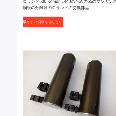
ロランド600 Komori L440のための65のマンガン
鋼板の分離器のロランドの交換部品
最もよい価格を得なさい