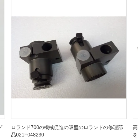
最もよい価格を得なさい
プ
ロランド700の機械促進の吸盤のロランドの修理部
高
品021F048230
を