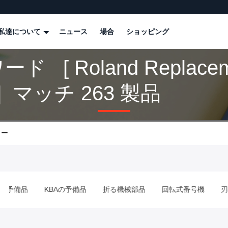
私達について
ニュース
場合
ショッピング
ド [ Roland Replacem
s ] マッチ 263 製品
カー
品
KBAの予備品
折る機械部品
回転式番号機
刃の上の