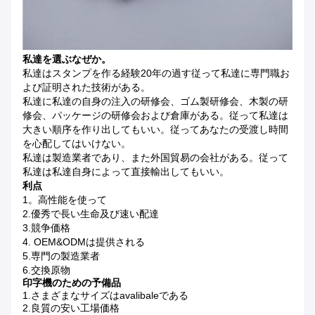
私達を選ぶなぜか。
私達はスタンプを作る経験20年の過す従って私達に専門職お
よび証明された技術がある。
私達に私達の自身の注入の研修会、ゴム製研修会、木製の研
修会、パッケージの研修会および倉庫がある。従って私達は
大きい順序を作り出してもいい。従ってあなたの受渡し時間
を心配してはいけない。
私達は製造業者であり、また外国貿易の会社がある。従って
私達は私達自身によって直接輸出してもいい。
利点
1。高性能を使って
2.優秀で長い生命及び速い配達
3.競争価格
4. OEM&ODMは提供される
5.専門の製造業者
6.交換原物
印字機のための予備品
1.さまざまなサイズはavalibaleである
2.良質の安い工場価格