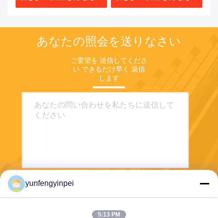
パーツ
あなたの照会を送りなさい
ご要望を 送信してくださ
い できるだけ早く 返信
します
yunfengyinpei
送りなさい
5:13 PM