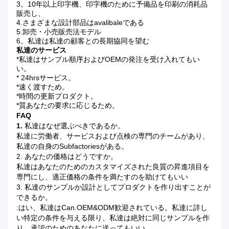
3。10年以上印字機、印字機のために予備品を印刷の消耗品
販売し、
4.さまざまな設計部品はavalibaleである
5.卸売・小売販売法モデル
6。私達は私達の顧客との長期協同を望む
私達のサービス
*私達はサンプル順序およびOEMの発注を受け入れてもい
い。
* 24hrsサービス。
*速く渡すため。
*時間の更新プロダクト。
*質あなたの要求に応じるため。
FAQ
1.
私達はなぜ選ぶべきであるか。
私達に労働者、サービスおよび点検の専門のチームがあり、
私達の自身のsubfactoriesがある。
2. あなたの価格はどうですか。
私達はあなたのためのカスタマイズされた良質の昇進項目を
専門にし、適正価格の条件を満たすのを助けてもいい
3. 私達のサンプルか設計としてプロダクトを作り出すことが
できるか。
:はい、私達はcan.OEM&ODM歓迎されている。私達に詳し
い特定の条件を与える限り、私達は絶対に同じサンプルを作
り、承認のためのあなたに送ってもいい。