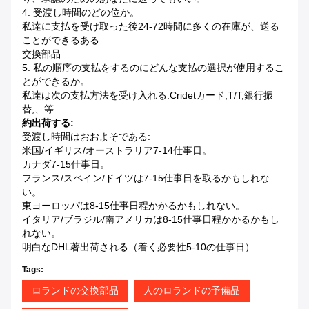
4. 受渡し時間のどの位か。
私達に支払を受け取った後24-72時間に多くの在庫が、送る
ことができるある
交換部品
5. 私の順序の支払をするのにどんな支払の選択が使用するこ
とができるか。
私達は次の支払方法を受け入れる:cridetカード;T/T;銀行振
替;、等
約出荷する:
受渡し時間はおおよそである:
米国/イギリス/オーストラリア7-14仕事日。
カナダ7-15仕事日。
フランス/スペイン/ドイツは7-15仕事日を取るかもしれな
い。
東ヨーロッパは8-15仕事日程かかるかもしれない。
イタリア/ブラジル/南アメリカは8-15仕事日程かかるかもし
れない。
明白なDHL著出荷される（着く必要性5-10の仕事日）
Tags:
ロランドの交換部品
人のロランドの予備品