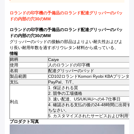
ロランドの印字機の予備品のロランド配達グリッパーのパッ
ドの内部の穴30のMM
ロランドの印字機の予備品のロランド配達グリッパーのパッ
ドの内部の穴30のMM
グリッパーのパッドの接触の部品はよりよい耐久性およびよ
り長い耐用年数を過すポリウレタン材料から成っている、
情報
銘柄
Caiye
使用
人のロランドの印字機
名前
配達グリッパーのパッド
製品範囲
CD102ロランドKomori Ryobi KBAプ
支払
PayPal、T/T、
1. 保証される質
2. 競争の工場価格
3. 速い配達、US/UK/AUへの4-7仕事日
利点
4. 確認される支払の後の24-48時間に出
ちなさい、
5. カスタマイズされたサービスおよび利用
プロダクト写真