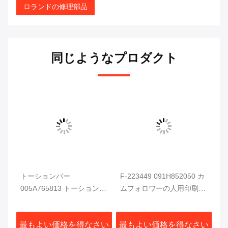
ロランドの修理部品
同じようなプロダクト
オー
トーションバー
F-223449 091H852050 カ
オ
005A765813 トーションス
ムフォロワーの人用印刷機
5
ロー
プリングロッド
ロランド700 印刷部品
ド
アパ
005A636530 For Man
ペ
さい
最もよい価格を得なさい
最もよい価格を得なさい
最
Roland プリンター スペア
入